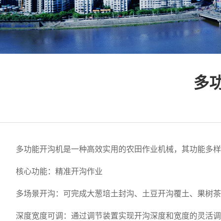
多
多功能开沟机是一种高效实用的农田作业机械，其功能多样，
核心功能：精准开沟作业
多场景开沟：可完成大葱培土封沟、土豆开沟覆土、果树茶园
深度宽度可调：通过调节装置实现开沟深度和宽度的灵活调整，