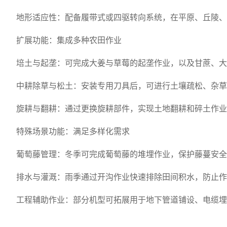
地形适应性：配备履带式或四驱转向系统，在平原、丘陵、山
扩展功能：集成多种农田作业
培土与起垄：可完成大姜与草莓的起垄作业，以及甘蔗、大葱
中耕除草与松土：安装专用刀具后，可进行土壤疏松、杂草
旋耕与翻耕：通过更换旋耕部件，实现土地翻耕和碎土作业
特殊场景功能：满足多样化需求
葡萄藤管理：冬季可完成葡萄藤的堆埋作业，保护藤蔓安全
排水与灌溉：雨季通过开沟作业快速排除田间积水，防止作
工程辅助作业：部分机型可拓展用于地下管道铺设、电缆埋设